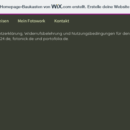
m Homepage-Baukasten von
.com
erstellt. Erstelle deine Websit
eisen
Mein Fotowork
Kontakt
zerklärung, Widerrufsbelehrung und Nutzungsbedingungen für den 
4.de, fotonick.de und portofolia.de.